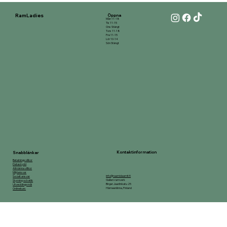
RamLadies
Öppna
Mån 11-18
Tis 11-15
Ons Stängt
Tors 11-18
Fre 11-15
Lör 10-14
Sön Stängt
Kontaktinformation
Snabblänkar
Betalningsvillkor
Dataskydd
Allmänna villkor
Miljöansvar
info@raamidaamit.fi
Socialt ansvar
Galleri-ramverk
Styrning och etik
Birger Jaarlinkatu 25
Utvecklingsmål
Hämeenlinna, Finland
Onlinekurs