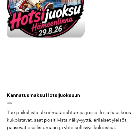
Kannatusmaksu Hotsijuoksuun
Pris
10,00 €
Tue paikallista ulkoilmatapahtumaa jossa ilo ja hauskuus 
kukoistavat, saat positiivista näkyvyyttä, erilaiset yleisöt 
pääsevät osallistumaan ja yhteisöllisyys kukoistaa.