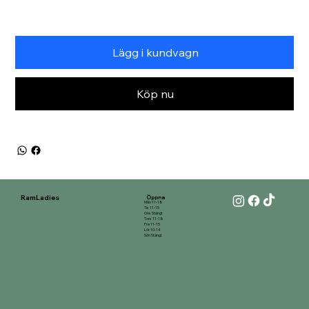
Lägg i kundvagn
Köp nu
RamLadies
Öppna
Mån 11-18
Tis 11-15
Ons Stängt
Tors 11-18
Fre 11-15
Lör 10-14
Sön Stängt