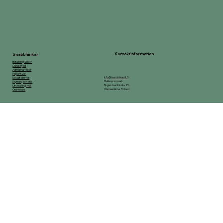
Kontaktinformation
Snabblänkar
Betalningsvillkor
Dataskydd
Allmänna villkor
Miljöansvar
info@raamidaamit.fi
Socialt ansvar
Galleri-ramverk
Styrning och etik
Birger Jaarlinkatu 25
Utvecklingsmål
Hämeenlinna, Finland
Onlinekurs