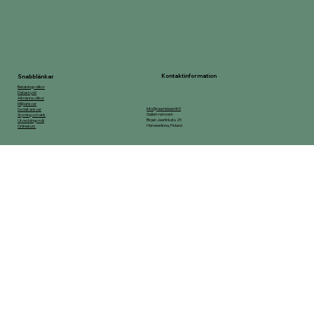
Kontaktinformation
Snabblänkar
Betalningsvillkor
Dataskydd
Allmänna villkor
Miljöansvar
info@raamidaamit.fi
Socialt ansvar
Galleri-ramverk
Styrning och etik
Birger Jaarlinkatu 25
Utvecklingsmål
Hämeenlinna, Finland
Onlinekurs