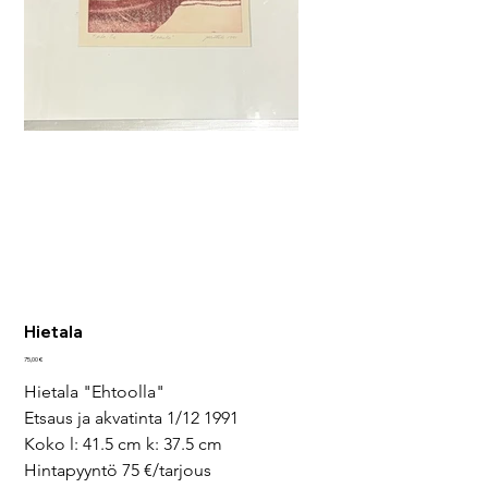
Hietala
Pris
75,00 €
Hietala "Ehtoolla"
Etsaus ja akvatinta 1/12 1991
Koko l: 41.5 cm k: 37.5 cm
Hintapyyntö 75 €/tarjous