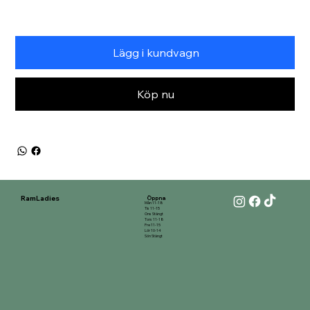
Lägg i kundvagn
Köp nu
RamLadies
Öppna
Mån 11-18
Tis 11-15
Ons Stängt
Tors 11-18
Fre 11-15
Lör 10-14
Sön Stängt