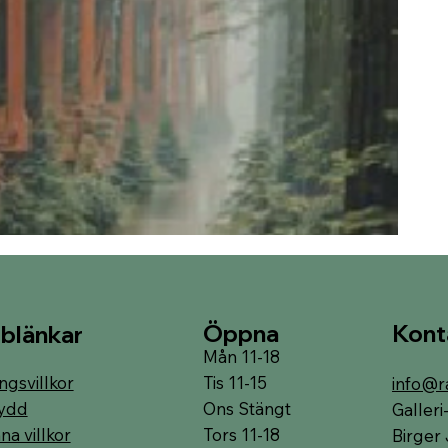
Öppna
Kont
blänkar
Mån 11-18
Tis 11-15
ngsvillkor
info@r
Ons Stängt
ydd
Galler
Tors 11-18
a villkor
Birger 