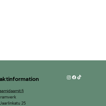
aktinformation
aamidaamit.fi
i-ramverk
Jaarlinkatu 25