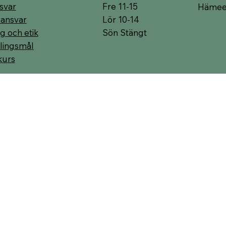
Fre 11-15
svar
Hämeen
Lör 10-14
 ansvar
Sön Stängt
g och etik
lingsmål
kurs