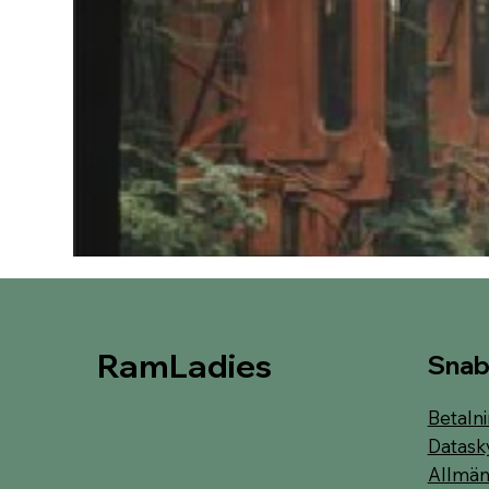
RamLadies
Snab
Betalni
Datask
Allmänn