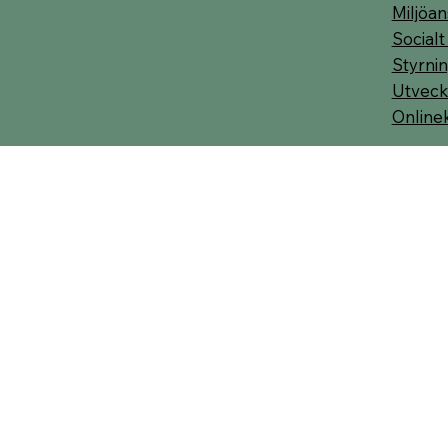
Miljöan
Socialt
Styrnin
Utveck
Online