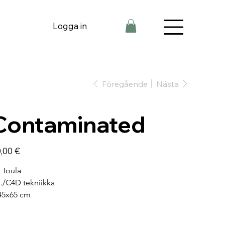
Logga in
Föregående
Nästa
Contaminated
,00 €
 Toula
I./C4D tekniikka
45x65 cm