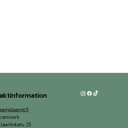
aktinformation
aamidaamit.fi
i-ramverk
Jaarlinkatu 25