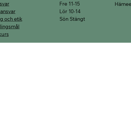
Fre 11-15
svar
Hämeen
Lör 10-14
 ansvar
Sön Stängt
g och etik
lingsmål
kurs