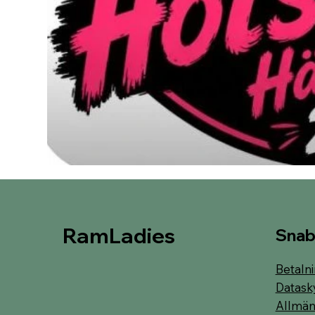
RamLadies
Snab
Betalni
Datask
Allmänn