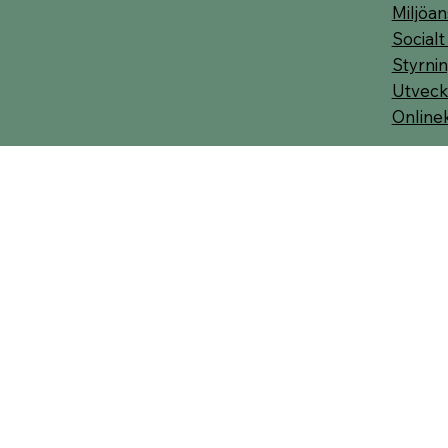
Miljöan
Socialt
Styrnin
Utveck
Online