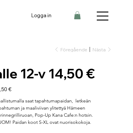
Logga in
Föregående
Nästa
alle 12-v 14,50 €
,50 €
allistumalla saat tapahtumapaidan,  letkeän 
pahtuman ja maaliviivan ylitettyä Hämeen 
rinnegrilliruoan, Pop-Up Kana Cafe:n hotsin.
OM! Paidan koot S-XL ovat nuorisokokoja.