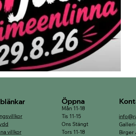
Öppna
Kont
blänkar
Mån 11-18
Tis 11-15
ngsvillkor
info@r
Ons Stängt
ydd
Galler
Tors 11-18
a villkor
Birger 