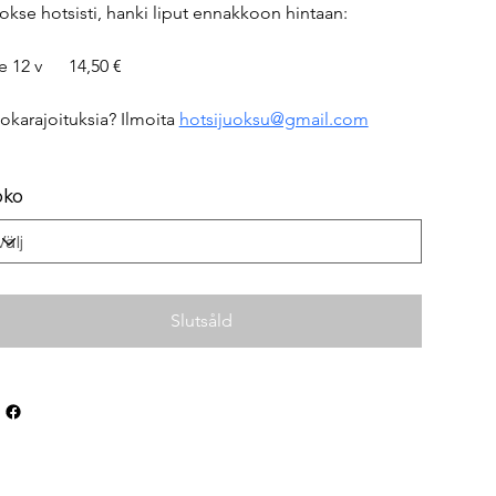
okse hotsisti, hanki liput ennakkoon hintaan:
e 12 v      14,50 €
okarajoituksia? Ilmoita 
hotsijuoksu@gmail.com
oko
Slutsåld