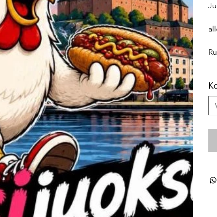
Ju
all
Ru
K