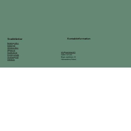
Kontaktinformation
Snabblänkar
Betalningsvillkor
Dataskydd
Allmänna villkor
Miljöansvar
info@raamidaamit.fi
Socialt ansvar
Galleri-ramverk
Styrning och etik
Birger Jaarlinkatu 25
Utvecklingsmål
Hämeenlinna, Finland
Onlinekurs