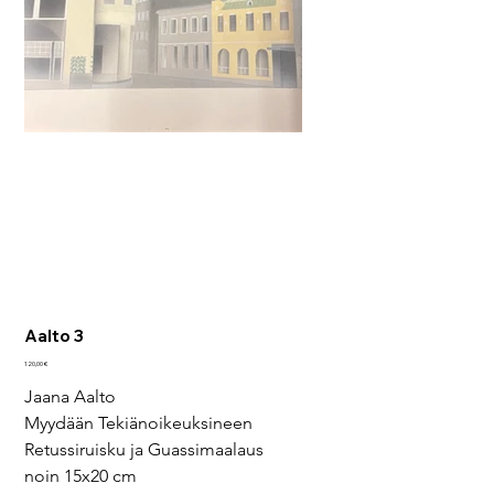
Aalto 3
Pris
120,00 €
Jaana Aalto
Myydään Tekiänoikeuksineen
Retussiruisku ja Guassimaalaus
noin 15x20 cm