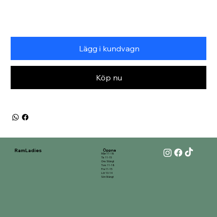
Lägg i kundvagn
Köp nu
RamLadies
Öppna
Mån 11-18
Tis 11-15
Ons Stängt
Tors 11-18
Fre 11-15
Lör 10-14
Sön Stängt