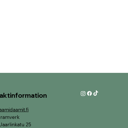
aktinformation
aamidaamit.fi
i-ramverk
Jaarlinkatu 25