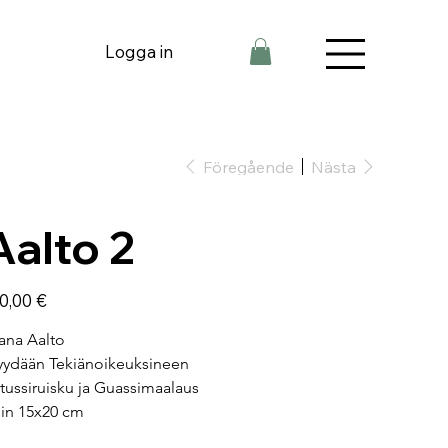
Logga in
Föregående
Nästa
Aalto 2
0,00 €
ana Aalto
ydään Tekiänoikeuksineen
tussiruisku ja Guassimaalaus
in 15x20 cm