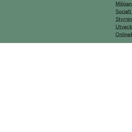
Miljöan
Socialt
Styrnin
Utveck
Online