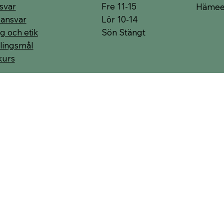
Fre 11-15
svar
Hämeen
Lör 10-14
 ansvar
Sön Stängt
g och etik
lingsmål
kurs