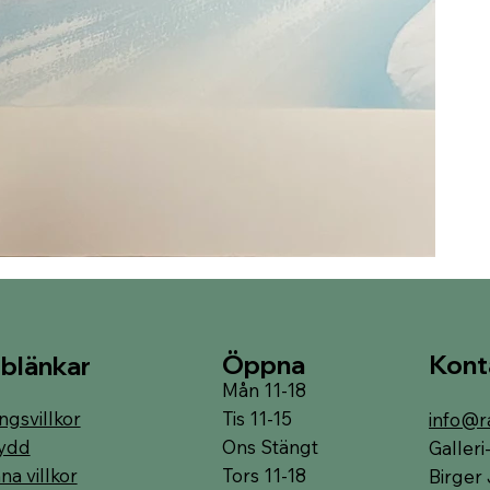
Öppna
Kont
blänkar
Mån 11-18
Tis 11-15
ngsvillkor
info@r
Ons Stängt
ydd
Galler
Tors 11-18
a villkor
Birger 