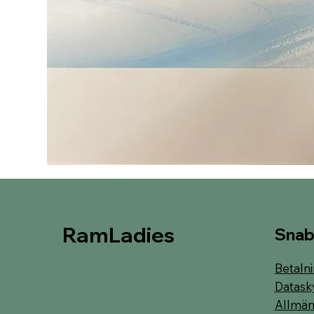
RamLadies
Snab
Betalni
Datask
Allmänn