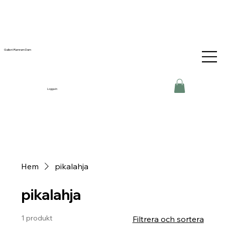
Galleri-Ramram Dam
Logga in
Hem
pikalahja
pikalahja
1 produkt
Filtrera och sortera