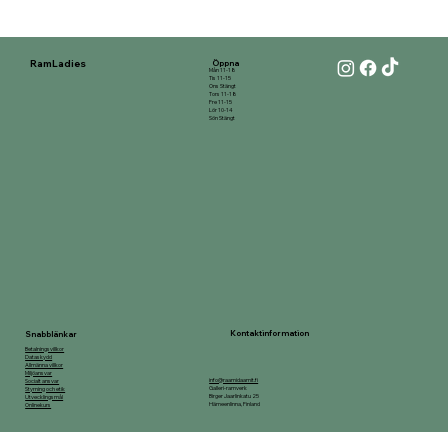
RamLadies
Öppna
Mån 11-18
Tis 11-15
Ons Stängt
Tors 11-18
Fre 11-15
Lör 10-14
Sön Stängt
Kontaktinformation
Snabblänkar
Betalningsvillkor
Dataskydd
Allmänna villkor
Miljöansvar
info@raamidaamit.fi
Socialt ansvar
Galleri-ramverk
Styrning och etik
Birger Jaarlinkatu 25
Utvecklingsmål
Hämeenlinna, Finland
Onlinekurs