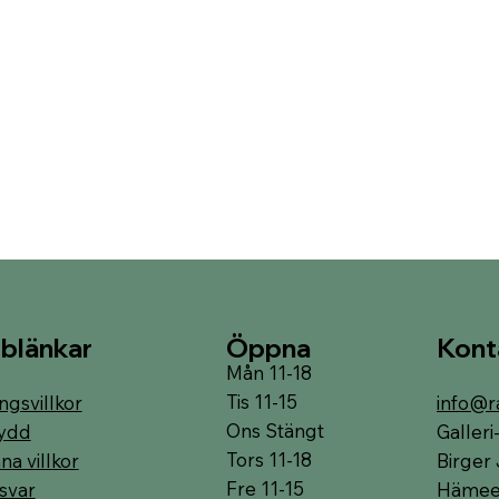
Öppna
Kont
blänkar
Mån 11-18
Tis 11-15
ngsvillkor
info@r
Ons Stängt
ydd
Galler
Tors 11-18
a villkor
Birger 
Fre 11-15
svar
Hämeen