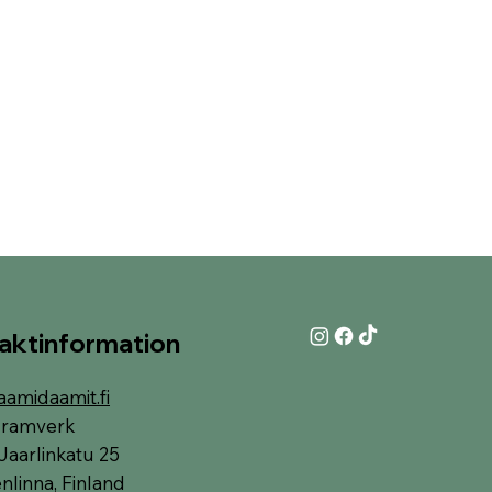
aktinformation
aamidaamit.fi
i-ramverk
Jaarlinkatu 25
linna, Finland