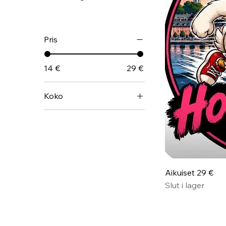
Pris
14 €
29 €
Koko
2 v
3 v
3XL
4 v
Aikuiset 29 €
4XL
Slut i lager
5 v
5XL
L