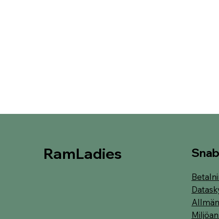
RamLadies
Snab
Betalni
Datask
Allmänn
Miljöan