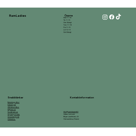
RamLadies
Öppna
Mån 11-18
Tis 11-15
Ons Stängt
Tors 11-18
Fre 11-15
Lör 10-14
Sön Stängt
Kontaktinformation
Snabblänkar
Betalningsvillkor
Dataskydd
Allmänna villkor
Miljöansvar
info@raamidaamit.fi
Socialt ansvar
Galleri-ramverk
Styrning och etik
Birger Jaarlinkatu 25
Utvecklingsmål
Hämeenlinna, Finland
Onlinekurs