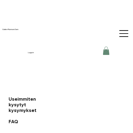
Galleri-Ramram Dam
Logga in
Useimmiten
kysytyt
kysymykset
FAQ