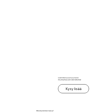
Useimmiten kysytyt kysymykset.
Ota yhteyttä jos jokin vielä mietityttää!
Kysy lisää
Mitä kehystäminen maksaa?