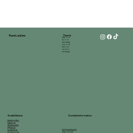
RamLadies
Öppna
Mån 11-18
Tis 11-15
Ons Stängt
Tors 11-18
Fre 11-15
Lör 10-14
Sön Stängt
Kontaktinformation
Snabblänkar
Betalningsvillkor
Dataskydd
Allmänna villkor
Miljöansvar
info@raamidaamit.fi
Socialt ansvar
Galleri-ramverk
Styrning och etik