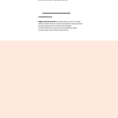
Kertakäyttökehykset
Halppis kehykset tuhoavat!
Ohut pleksi tai lasi ei suojaa UV-valoilta
yhtään eli väriloisto katoaa nopeasti. Taustapahvi tai -paperi ei yleensä
ole happovapaata joten se syövyttää teosta altapäin.
Kertakäyttökehyksiin ei missään nimessä pidä laittaa mitään
arvokasta, edes tunnearvoltaan rakasta teosta.