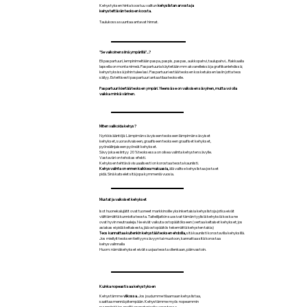
Kehystyksen hinta koostuu valitun
kehyslistan arvosta ja
kehystettävän teoksen koosta.
Taulukossa suuntaa antavat hinnat.
"Se valkoinen siinä ympärillä"...?
Eli paspartuuri, lempinimeltään paspa, paspis, paspas, aukkopahvi, taulupahvi... Rakkaalla
lapsella on monta nimeä. Paspartuuria käytetään mm akvarelleissä ja grafiikanlehdissä;
kehystyksissä joihin tulee lasi. Paspartuuri estää teoksen kosketuksen lasiin jotta teos
säilyy. Estettisesti paspartuuri antaa tilaa teokselle.
Paspartuuri kiertää teoksen ympäri. Yleensä se on valkoisen sävyinen, mutta voi olla
vaikka minkä värinen.
Miten valikoida kehys?
Nyrkkisääntöjä: Lämpimän sävyiseen teokseen lämpimän sävyiset
kehykset, suoraviivaiseen, graafiseen teokseen graafiset kehykset,
pyöreälinjaiseen pyöreät kehykset.
Sävy joka esiintyy 20 % teoksessa on oikea valinta kehysten sävylle.
Vastaväri on tehokas efekti.
Kehyksen tehtävä visuaalisesti on korostaa teosta kauniisti.
Kehysvalinta on ennen kaikkea makuasia,
älä valitse kehyslistaa josta et
pidä. Sinä katselet sitä jopa kymmeniä vuosia.
Mustat ja valkoiset kehykset
Isot huonekalujätit ovat tuoneet markkinoille yksinkertaisia kehyslistoja jotka eivät
välttämättä kunnioita teosta. Taiteilijatkin suosivat tämän tyylisiä kehyksiä koska ne
ovat hyvin neutraaleja. Ne eivät vaikuta ostopäätökseen (vertaa keltaiset kehykset; jos
asiakas ei pidä keltaisesta, jää ostopäätös tekemättä kehysten takia)
Teos kannattaa kuitenkin kehystää teoksen ehdoilla,
sitä kauniisti korostavilla kehyksillä.
Jos miellyit teoksen tiettyyn sävyyn tai muotoon, kannattaa sitä korostaa
kehysvalinnalla
Huom: nämäkehykset eivät suojaa teosta ollenkaan, päinvastoin.
Kuinka nopeasti saa kehystyksen
Kehystämme
viikossa.
Jos joudumme tilaamaan kehyslistaa,
saattaa mennä pitempään. Kehystämme myös nopeammin
pyynnöstä jos meillä on materiaalia varastossa.