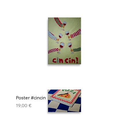
Poster #pannukahvi
Pris
19,00 €
Poster #cincin
Pris
19,00 €