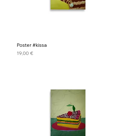
Poster #kissa
Pris
19,00 €