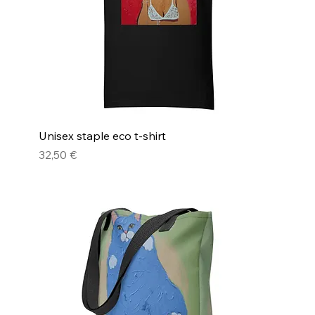
Unisex staple eco t-shirt
Pris
32,50 €