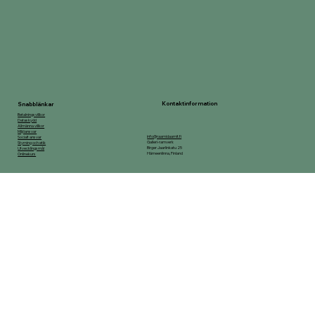
Kontaktinformation
Snabblänkar
Betalningsvillkor
Dataskydd
Allmänna villkor
Miljöansvar
info@raamidaamit.fi
Socialt ansvar
Galleri-ramverk
Styrning och etik
Birger Jaarlinkatu 25
Utvecklingsmål
Hämeenlinna, Finland
Onlinekurs