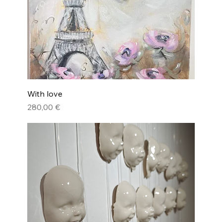
With love
Pris
280,00 €