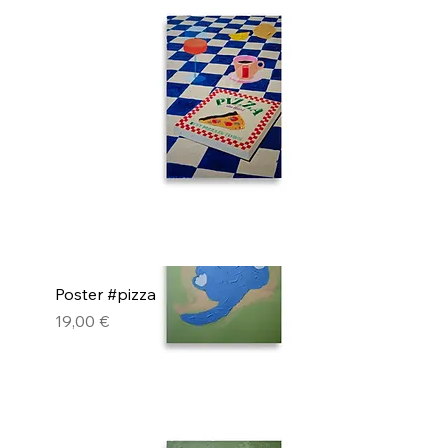
Poster #flamingo
Pris
19,00 €
Poster #pizza
Pris
19,00 €