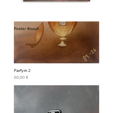
Poster #ouuh
Pris
19,00 €
Parfym 2
Pris
60,00 €