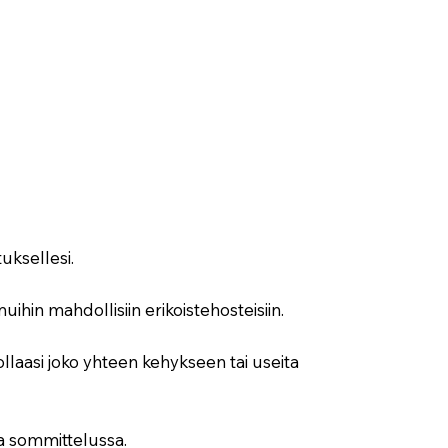
tuksellesi.
uihin mahdollisiin erikoistehosteisiin.
llaasi joko yhteen kehykseen tai useita
a sommittelussa.