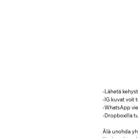
-Lähetä kehyste
-IG kuvat voit
-WhatsApp vie
-Dropboxilla t
Älä unohda yht