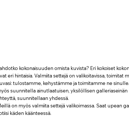
ahdotko kokonaisuuden omista kuvista? Eri kokoiset koko
vat eri hintaisia. Valmiita settejä on valikoitavissa, toimitat m
uvasi: tulostamme, kehystämme ja toimitamme ne sinull
yös suunnitella ainutlaatuisen, yksilöllisen galleriaseinän k
hteyttä, suunnitellaan yhdessä.
eillä on myös valmiita settejä valikoimassa. Saat upean ga
otiisi käden käänteessä.