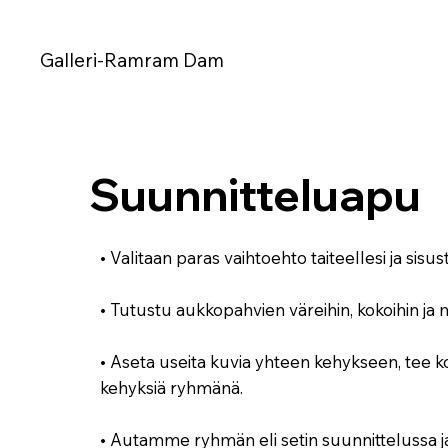
Galleri-Ramram Dam
Suunnitteluapu
• Valitaan paras vaihtoehto taiteellesi ja sisus
• Tutustu aukkopahvien väreihin, kokoihin ja m
• Aseta useita kuvia yhteen kehykseen, tee ko
kehyksiä ryhmänä.
• Autamme ryhmän eli setin suunnittelussa j