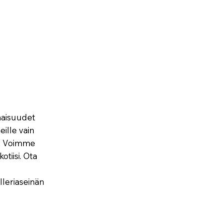
naisuudet
eille vain
e. Voimme
otiisi. Ota
lleriaseinän