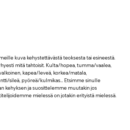
meille kuva kehystettävästä teoksesta tai esineestä.
yhyesti mitä tahtoisit. Kulta/hopea, tumma/vaalea,
alkoinen, kapea/leveä, korkea/matala,
tti/sileä, pyöreä/kulmikas... Etsimme sinulle
an kehyksen ja suosittelemme muutakin jos
itelijoidemme mielessä on jotakin erityistä mielessä.