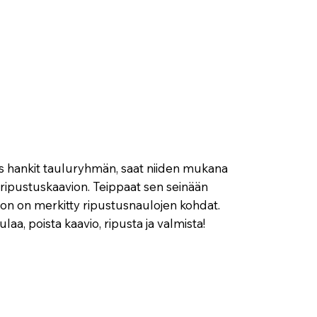
s hankit tauluryhmän, saat niiden mukana
1 ripustuskaavion. Teippaat sen seinään
hon on merkitty ripustusnaulojen kohdat.
laa, poista kaavio, ripusta ja valmista!