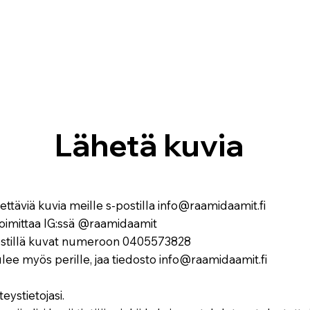
Lähetä kuvia
ttäviä kuvia meille s-postilla
info@raamidaamit.fi
 toimittaa IG:ssä @raamidaamit
stillä kuvat numeroon 0405573828
ulee myös perille, jaa tiedosto
info@raamidaamit.fi
eystietojasi.