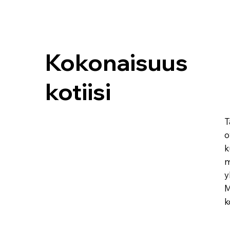
Kokonaisuus
kotiisi
T
o
k
m
y
M
k