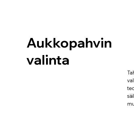
Aukkopahvin
valinta
Ta
val
teo
säi
muu