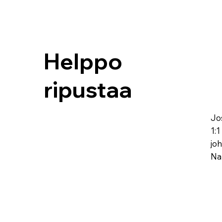
Helppo
ripustaa
Jo
1:
jo
Nau