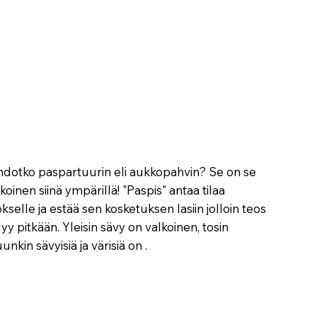
hdotko paspartuurin eli aukkopahvin? Se on se
koinen siinä ympärillä! "Paspis" antaa tilaa
kselle ja estää sen kosketuksen lasiin jolloin teos
lyy pitkään. Yleisin sävy on valkoinen, tosin
nkin sävyisiä ja värisiä on .