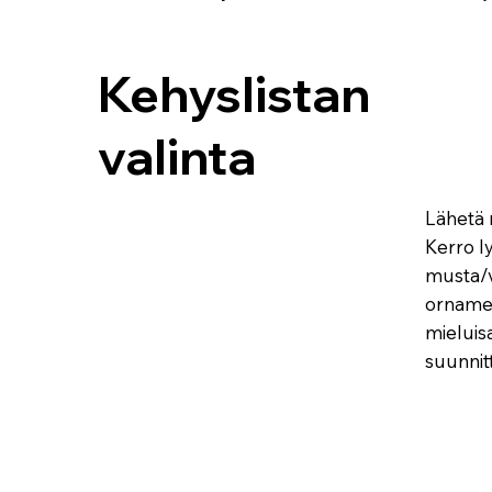
Kehyslistan
valinta
Lähetä 
Kerro l
musta/v
ornamen
mieluis
suunnitt