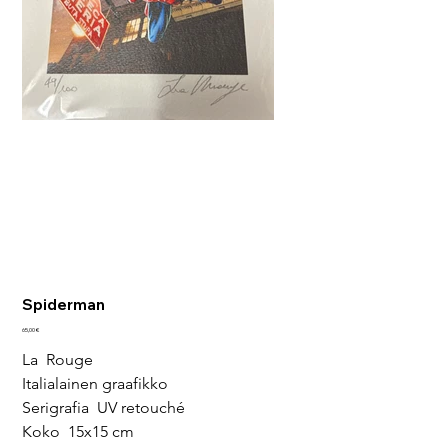
Spiderman
Hinta
65,00 €
La  Rouge
Italialainen graafikko
Serigrafia  UV retouché
Koko  15x15 cm