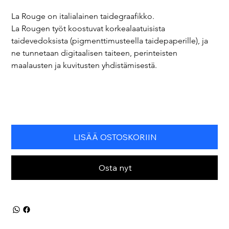
La Rouge on italialainen taidegraafikko.
La Rougen työt koostuvat korkealaatuisista 
taidevedoksista (pigmenttimusteella taidepaperille), ja 
ne tunnetaan digitaalisen taiteen, perinteisten 
maalausten ja kuvitusten yhdistämisestä.
LISÄÄ OSTOSKORIIN
Osta nyt