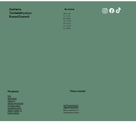
Galleria
Avoinna
Taidekehystys
Ma 11-18
RaamiDaamit
Ti 11-15
Ke Kiinni
To 11-18
Pe 11-15
La 10-14
su Kiinni
Yhteystiedot
Pikalinkit
FAQ
Maksuehdot
Tietosuoja
Yleiset sopimusehdot
info@raamidaamit.fi
Ymparistovastuu
Galleria-Kehystämö
Sosiaalinen vastuu
Birger Jaarlinkatu 25
Hallinto ja eettisyys
Hämeenlinna, Finland
Kehityskohteet