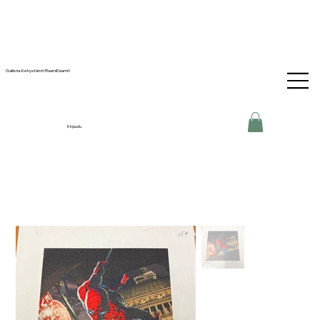
Galleria-Kehystämö RaamiDaamit
Kirjaudu