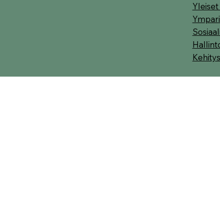
Yleise
Ympari
Sosiaa
Hallint
Kehity