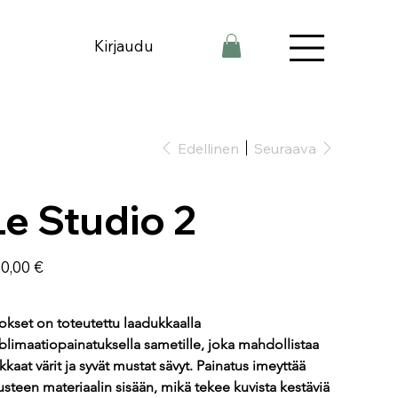
Kirjaudu
Edellinen
Seuraava
Le Studio 2
nnettu
0,00 €
a
okset on toteutettu laadukkaalla 
blimaatiopainatuksella sametille, joka mahdollistaa 
rkkaat värit ja syvät mustat sävyt. Painatus imeyttää 
steen materiaalin sisään, mikä tekee kuvista kestäviä 