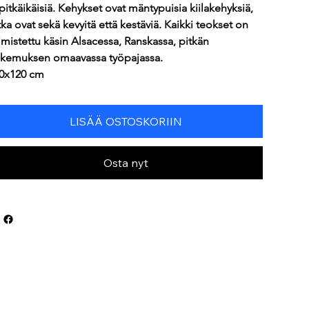
 pitkäikäisiä. Kehykset ovat mäntypuisia kiilakehyksiä, 
tka ovat sekä kevyitä että kestäviä. Kaikki teokset on 
lmistettu käsin Alsacessa, Ranskassa, pitkän 
kemuksen omaavassa työpajassa.
0x120 cm
LISÄÄ OSTOSKORIIN
Osta nyt