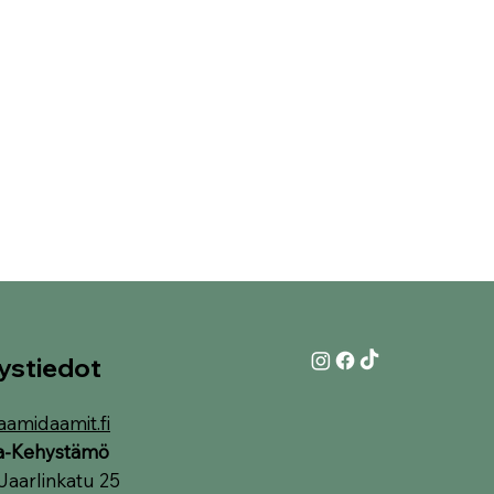
ystiedot
aamidaamit.fi
ia-Kehystämö
Jaarlinkatu 25