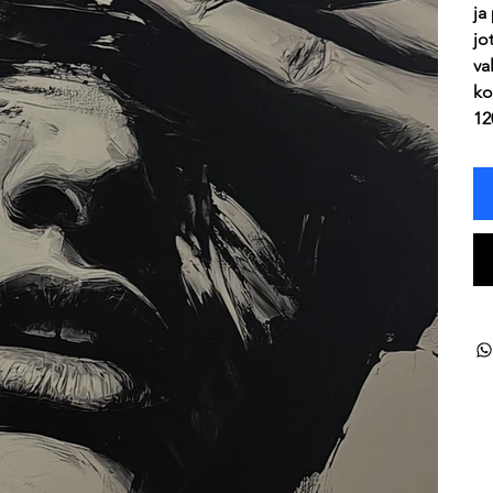
ja
jo
va
ko
12