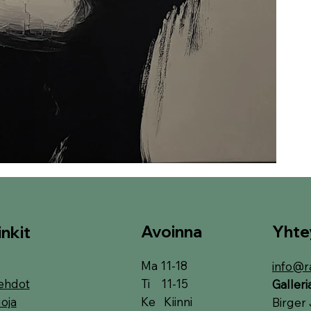
Avoinna
Yhte
inkit
Ma 11-18
info@r
Ti 11-15
ehdot
Galler
Ke Kiinni
oja
Birger 