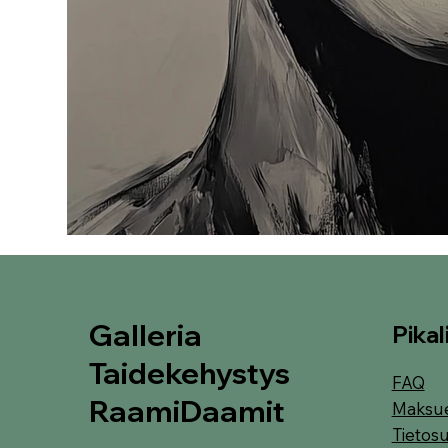
Galleria
Pikal
Taidekehystys
FAQ
RaamiDaamit
Maksu
Tietosu