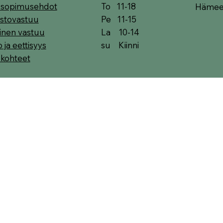
To 11-18
t sopimusehdot
Hämeen
Pe 11-15
stovastuu
La 10-14
linen vastuu
su Kiinni
o ja eettisyys
skohteet