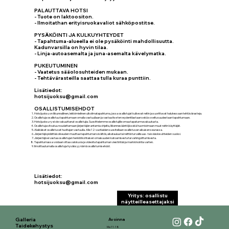
PALAUTTAVA HOTSI
- Tuote on laktoositon.
- Ilmoitathan erityisruokavaliot sähköpostitse.
PYSÄKÖINTI JA KULKUYHTEYDET
- Tapahtuma-alueella ei ole pysäköinti mahdollisuutta.
Kadunvarsilla on hyvin tilaa.
- Linja-autoasemalta ja juna-asemalta kävelymatka.
PUKEUTUMINEN
- Vaatetus sääolosuhteiden mukaan.
- Tehtävärasteilla saattaa tulla kuraa punttiin.
Lisätiedot:
hotsijuoksu@gmail.com
OSALLISTUMISEHDOT
Hotsijuoksu on liikunnallinen, leikkimielinen ulkoilmatapahtuma, jossa osallistujat kulkevat reitin ja suorittavat halutessaan tehtävärasteja.
Osallistuja osallistuu tapahtumaan omalla vastuullaan ja vastaa itse terveydentilastaan sekä soveltuvuudestaan tapahtumaan.
Hotsijuoksu ry ei ole vakuuttanut osallistujia. Suosittelemme osallistujille omaa tapaturmavakuutusta.
Osallistuja sitoutuu noudattamaan järjestäjän antamia ohjeita, liikennesääntöjä sekä huomioimaan muut reitin käyttäjät.
Alaikäiset osallistuvat huoltajan vastuulla. Alle 12-vuotiaiden suositellaan osallistuvan aikuisen seurassa.
Järjestäjä pidättää oikeuden muuttaa tapahtuman sisältöä, aikataulua tai reittiä turvallisuus- tai sääolosuhteiden vuoksi.
Järjestäjä ei vastaa osallistujan henkilökohtaisen omaisuuden katoamisesta tai vahingoittumisesta.
Tapahtumassa voidaan ottaa valokuvia ja videoita tapahtuman viestintää ja markkinointia varten.
Ilmoittautumalla osallistuja hyväksyy nämä osallistumisehdot.
Lisätiedot:
hotsijuoksu@gmail.com
Yritys: osallistu
näytteilleasettajaksi
Galleria
Avoinna
Taidekehystys
Ma 11-18