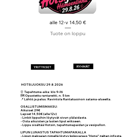
alle 12-v 14,50 €
Tuote on loppu
RYHMÄT
YRITYKSET
HOTSIJUOKSU 29.8.2026
⏰ Tapahtuma-aika: klo 9–16
🗺️ Opastettu rantareitti, n. 5 km
📍 Lähtö ja paluu: Ravintola Rantakasinon satama-alueelta.
OSALLISTUMISMAKSU:
Aikuiset 29€
Lapset 14,50€ (alle 12v)
- Linkit lippuihin löytyvät sivun ylälaidasta.
- Osta aikuisten ja lasten liput erikseen.
- Lippu sisältää Hotsin, tapahtumapaidan ja vesipullon.
LIPUN LUNASTUS TAPAHTUMAPAIKALLA
- Lipun maksajan nimellä löytyy kokovaraus "Hotsi"-teltan infosta.