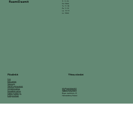
RaamiDaamit
Ti 11-15
Ke Kiinni
To 11-18
Pe 11-15
La 10-14
su Kiinni
Yhteystiedot
Pikalinkit
FAQ
Maksuehdot
Tietosuoja
Yleiset sopimusehdot
info@raamidaamit.fi
Ymparistovastuu
Galleria-Kehystämö
Sosiaalinen vastuu
Birger Jaarlinkatu 25
Hallinto ja eettisyys
Hämeenlinna, Finland
Kehityskohteet