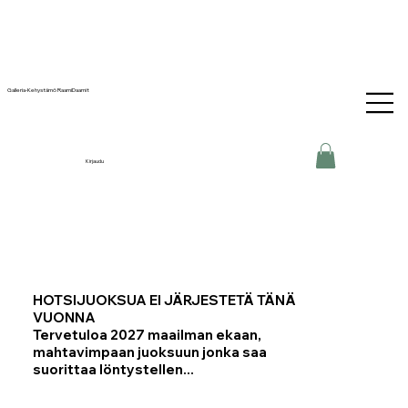
Galleria-Kehystämö RaamiDaamit
Kirjaudu
HOTSIJUOKSUA EI JÄRJESTETÄ TÄNÄ
VUONNA
Tervetuloa 2027 maailman ekaan,
mahtavimpaan juoksuun jonka saa
suorittaa löntystellen...